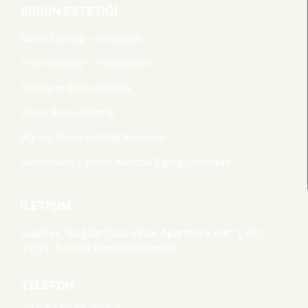
BURUN ESTETIĞI
Burun Estetiği – Rinoplasti
Profil Estetiği – Profiloplasti
Revizyon Burun Estetiği
Piezo Burun Estetiği
Ağrısız Burun Estetiği Ameliyatı
Septoplasti – Burun Kıkırdak Eğriliği Ameliyatı
İLETIŞIM
Suadiye, Bağdat Cad. Pınar Apartmanı Kat: 1, No:
421/5, 34740 Kadıköy/İstanbul
TELEFON