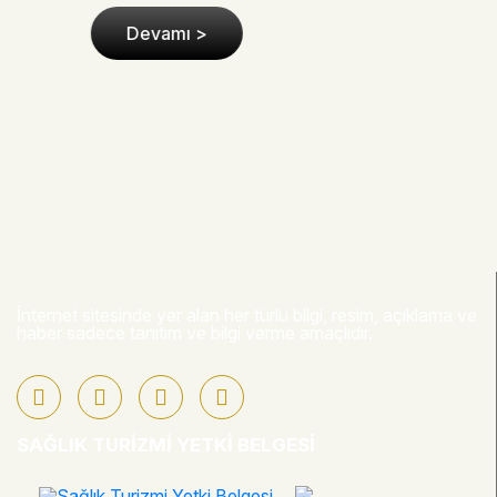
boşluğunda anormal..
Devamı >
İnternet sitesinde yer alan her türlü bilgi, resim, açıklama ve
haber sadece tanıtım ve bilgi verme amaçlıdır.
SAĞLIK TURIZMI YETKI BELGESI