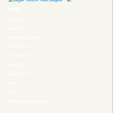
MENÜ
Anasayfa
Biyografi
Özgeçmiş ve Eserler
Ulusal Basın
TV Programları
Yerel Basın
Köşe Yazıları
Blog
İletişim
KVKK İlgili Kişi Başvurusu