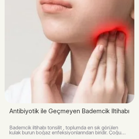
Antibiyotik ile Geçmeyen Bademcik İltihabı
Bademcik iltihabı tonsilit , toplumda en sık görülen
kulak burun boğaz enfeksiyonlarından biridir. Çoğu
zaman antibiyotik tedavisiyle kontrol altına a..