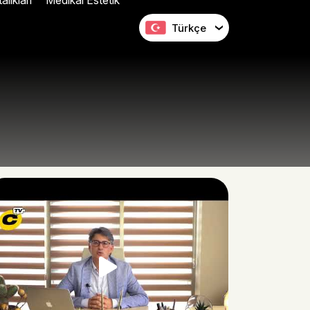
lıkları
Medikal Estetik
Türkçe