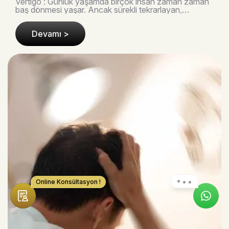
Vertigo : Günlük yaşamda birçok insan zaman zaman
baş dönmesi yaşar. Ancak sürekli tekrarlayan,
çevrenin dönüyormuş gibi algılandığı ve denge
kaybıyla..
Devamı >
Online Konsültasyon !