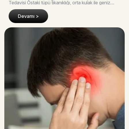
Tedavisi Östaki tüpü tıkanıklığı, orta kulak ile geniz
bölgesi arasındaki basınç dengesini s..
Devamı >