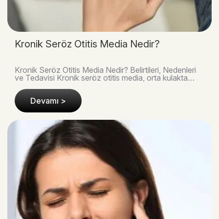
Kronik Seröz Otitis Media Nedir?
Kronik Seröz Otitis Media Nedir? Belirtileri, Nedenleri
ve Tedavisi Kronik seröz otitis media, orta kulakta
enfeksiyon olmadan sıvı birikmesiyle geli..
Devamı >