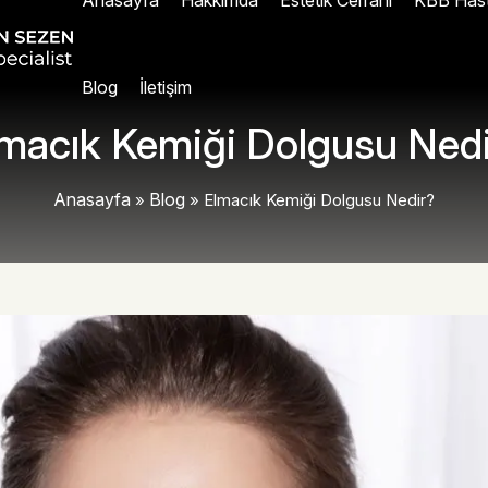
Anasayfa
Hakkımda
Estetik Cerrahi
KBB Hasta
Blog
İletişim
macık Kemiği Dolgusu Ned
Anasayfa
Blog
»
»
Elmacık Kemiği Dolgusu Nedir?