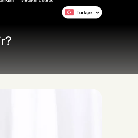
lıkları
Medikal Estetik
Türkçe
ir?