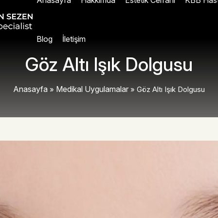
Anasayfa
Hakkımda
Estetik Cerrahi
KBB Hasta
Blog
İletişim
Göz Altı Işık Dolgusu
Anasayfa
Medikal Uygulamalar
»
»
Göz Altı Işık Dolgusu