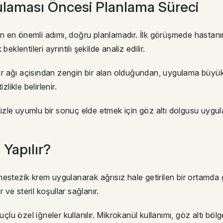
gulaması Öncesi Planlama Süreci
nın en önemli adımı, doğru planlamadır. İlk görüşmede hastanı
klentileri ayrıntılı şekilde analiz edilir.
 ağı açısından zengin bir alan olduğundan, uygulama büyük b
likle belirlenir.
zle uyumlu bir sonuç elde etmek için göz altı dolgusu uygul
 Yapılır?
l anestezik krem uygulanarak ağrısız hale getirilen bir ortamd
 ve steril koşullar sağlanır.
u özel iğneler kullanılır. Mikrokanül kullanımı, göz altı böl