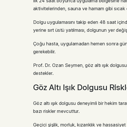
İlk 24 saat boyunca uygulama bölgesine hafi
aktivitelerinden, sauna ve hamam gibi sıcak o
Dolgu uygulamasını takip eden 48 saat için
yerine sırt üstü yatılması, dolgunun yer deği
Çoğu hasta, uygulamadan hemen sonra günlük 
gerekebilir.
Prof. Dr. Ozan Seymen, göz altı ışık dolgusu 
destekler.
Göz Altı Işık Dolgusu Risk
Göz altı ışık dolgusu deneyimli bir hekim tar
bazı riskler mevcuttur.
Geçici şişlik, morluk, kızarıklık ve hassasiy