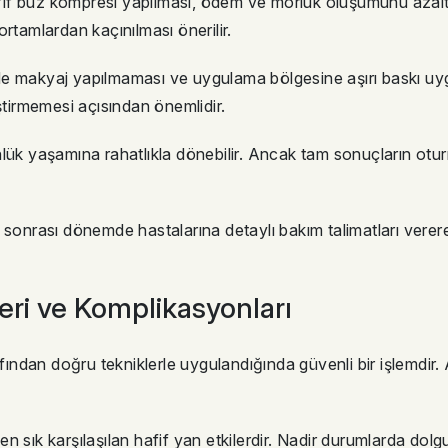
f buz kompresi yapılması, ödem ve morluk oluşumunu azaltabi
rtamlardan kaçınılması önerilir.
de makyaj yapılmaması ve uygulama bölgesine aşırı baskı uy
ştirmemesi açısından önemlidir.
yaşamına rahatlıkla dönebilir. Ancak tam sonuçların oturma
sonrası dönemde hastalarına detaylı bakım talimatları vererek 
leri ve Komplikasyonları
afından doğru tekniklerle uygulandığında güvenli bir işlemdir
et en sık karşılaşılan hafif yan etkilerdir. Nadir durumlarda