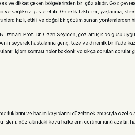
 ve dikkat çeken bölgelerinden biri göz altıdır. Göz çevres
in ve sağlıksız gösterebilir. Genetik faktörler, yaşlanma, str
runlara hızlı, etkili ve doğal bir çözüm sunan yöntemlerden bi
KBB Uzmanı Prof. Dr. Ozan Seymen, göz altı ışık dolgusu uy
enimseyerek hastalarına genç, taze ve dinamik bir ifade kaza
ulanır, işlem sonrası neler beklenir ve sıkça sorulan sorular g
i, morluklarını ve hacim kayıplarını düzeltmek amacıyla özel o
Bu işlem, göz altındaki koyu halkaların görünümünü azaltır, ha