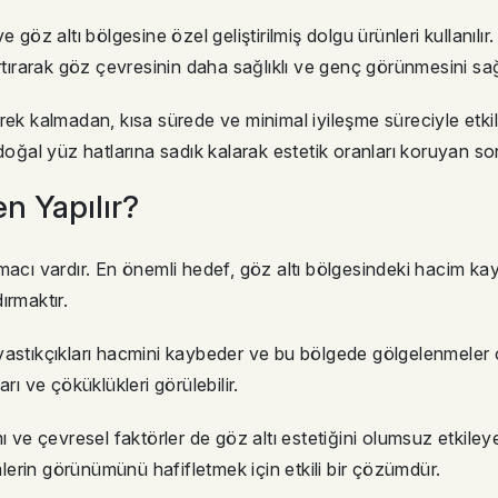
göz altı bölgesine özel geliştirilmiş dolgu ürünleri kullanılır
rtırarak göz çevresinin daha sağlıklı ve genç görünmesini sağ
rek kalmadan, kısa sürede ve minimal iyileşme süreciyle etkil
al yüz hatlarına sadık kalarak estetik oranları koruyan so
n Yapılır?
macı vardır. En önemli hedef, göz altı bölgesindeki hacim ka
ırmaktır.
yastıkçıkları hacmini kaybeder ve bu bölgede gölgelenmeler 
rı ve çöküklükleri görülebilir.
ı ve çevresel faktörler de göz altı estetiğini olumsuz etkiley
emlerin görünümünü hafifletmek için etkili bir çözümdür.