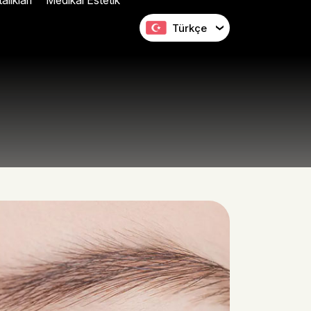
lıkları
Medikal Estetik
Türkçe