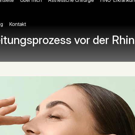
rtseite
Über mich
Ästhetische Chirurgie
HNO-Erkrankun
og
Kontakt
itungsprozess vor der Rhin