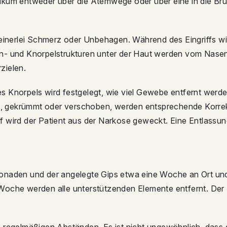
ikum entweder über die Atemwege oder über eine in die Bru
keinerlei Schmerz oder Unbehagen. Während des Eingriffs wi
n- und Knorpelstrukturen unter der Haut werden vom Nasen
zielen.
s Knorpels wird festgelegt, wie viel Gewebe entfernt werd
, gekrümmt oder verschoben, werden entsprechende Korr
ff wird der Patient aus der Narkose geweckt. Eine Entlassun
onaden und der angelegte Gips etwa eine Woche an Ort und 
Woche werden alle unterstützenden Elemente entfernt. Der 