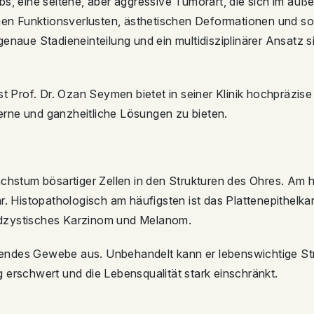
s, eine seltene, aber aggressive Tumorart, die sich im äuße
chen Funktionsverlusten, ästhetischen Deformationen und so
enaue Stadieneinteilung und ein multidisziplinärer Ansatz s
t Prof. Dr. Ozan Seymen bietet in seiner Klinik hochpräzise
rne und ganzheitliche Lösungen zu bieten.
chstum bösartiger Zellen in den Strukturen des Ohres. Am h
hr. Histopathologisch am häufigsten ist das Plattenepithel
idzystisches Karzinom und Melanom.
iegendes Gewebe aus. Unbehandelt kann er lebenswichtige S
 erschwert und die Lebensqualität stark einschränkt.