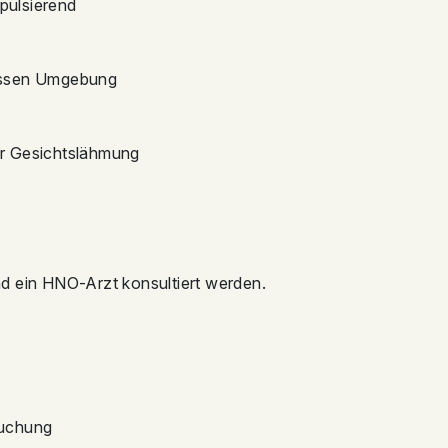
 pulsierend
essen Umgebung
r Gesichtslähmung
d ein HNO-Arzt konsultiert werden.
suchung