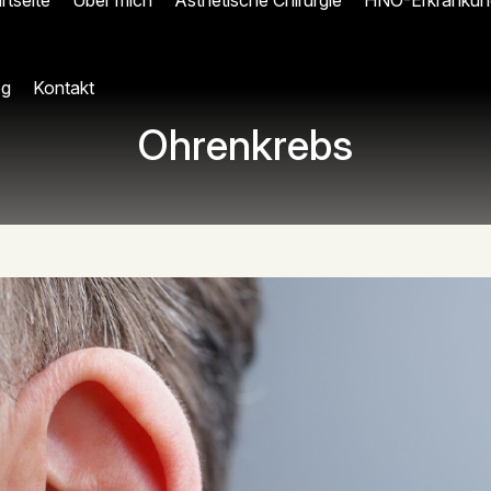
rtseite
Über mich
Ästhetische Chirurgie
HNO-Erkrankun
og
Kontakt
Ohrenkrebs