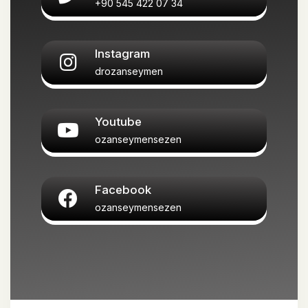
+90 545 422 07 34
Instagram
drozanseymen
Youtube
ozanseymensezen
Facebook
ozanseymensezen